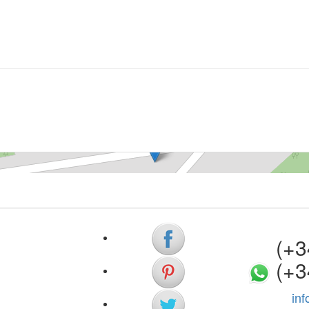
×
(+34)
(+3
in