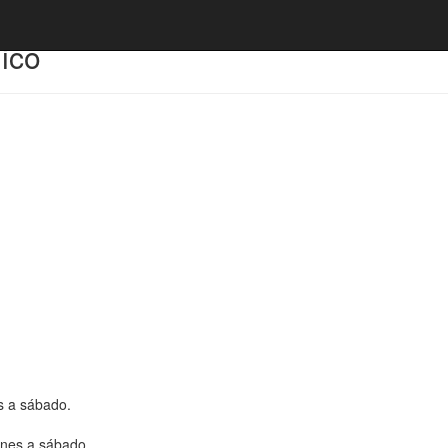
lico
s a sábado.
unes a sábado.