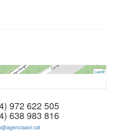
Leaflet
+
−
 972 622 505
4) 638 983 816
fo@agenciaavi.cat