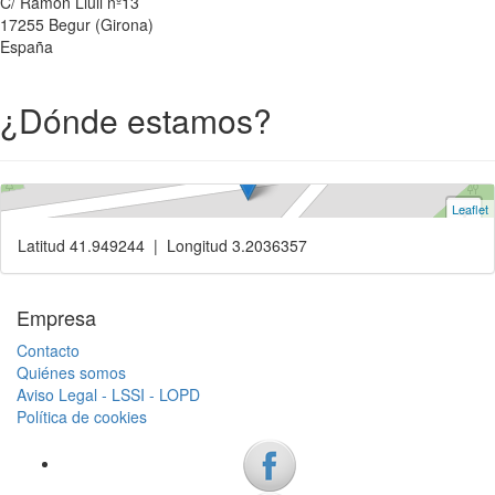
C/ Ramón Llull nº13
17255 Begur (Girona)
×
España
¿Dónde estamos?
Leaflet
+
−
Latitud 41.949244 | Longitud 3.2036357
Empresa
Contacto
Quiénes somos
Aviso Legal - LSSI - LOPD
Política de cookies