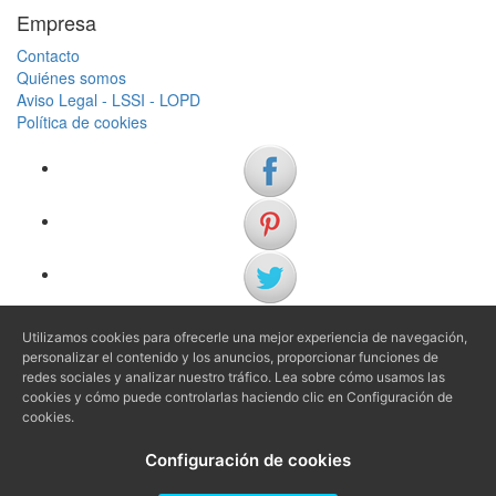
Empresa
Contacto
Quiénes somos
Aviso Legal - LSSI - LOPD
Política de cookies
Utilizamos cookies para ofrecerle una mejor experiencia de navegación,
(+34) 972 622 505
personalizar el contenido y los anuncios, proporcionar funciones de
(+34) 638 983 816
redes sociales y analizar nuestro tráfico. Lea sobre cómo usamos las
cookies y cómo puede controlarlas haciendo clic en Configuración de
cookies.
info@agenciaavi.cat
Configuración de cookies