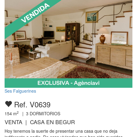
Ses Falguerines
Ref. V0639
2
154
m
|
3
DORMITORIOS
VENTA | CASA EN BEGUR
Hoy tenemos la suerte de presentar una casa que no deja
indiferente a nadie. De esas viviendas que han sido queridas,