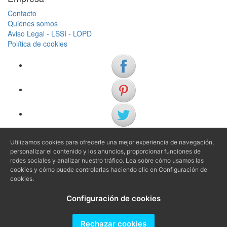
Contacto
Quiénes somos
Aviso Legal - LSSI - LOPD
Política de cookies
Utilizamos cookies para ofrecerle una mejor experiencia de navegación,
(+34) 972 622 505
personalizar el contenido y los anuncios, proporcionar funciones de
(+34) 638 983 816
redes sociales y analizar nuestro tráfico. Lea sobre cómo usamos las
cookies y cómo puede controlarlas haciendo clic en Configuración de
cookies.
info@agenciaavi.cat
Configuración de cookies
Rechazar cookies