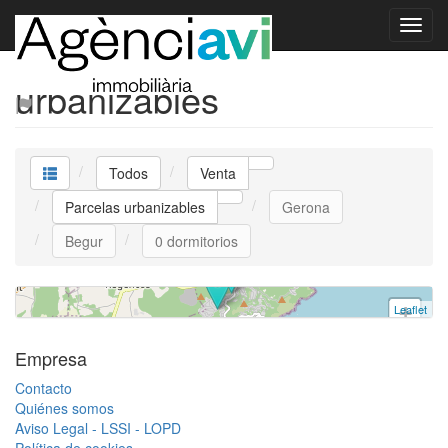
Venta Parcelas
urbanizables
Plot Begur V0449agenciavi
Parcela urbanizable
Begur
Todos
Venta
0 dormitorios | 295.000 €
Parcelas urbanizables
Gerona
Ref. V0449 | Venta
Begur
0 dormitorios
Leaflet
+
−
Empresa
Contacto
Quiénes somos
Aviso Legal - LSSI - LOPD