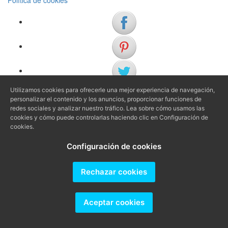
Política de cookies
Utilizamos cookies para ofrecerle una mejor experiencia de navegación,
personalizar el contenido y los anuncios, proporcionar funciones de
(+34) 972 622 505
redes sociales y analizar nuestro tráfico. Lea sobre cómo usamos las
(+34) 638 983 816
cookies y cómo puede controlarlas haciendo clic en Configuración de
cookies.
info@agenciaavi.cat
Configuración de cookies
Rechazar cookies
Aceptar cookies
Producido por